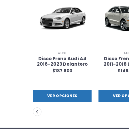
I
AUDI
AU
o Audi A3
Disco Freno Audi A4
Disco Fre
Delantero
2016-2023 Delantero
2011-2018
800
$187.800
$145
IONES
VER OPCIONES
VER OP