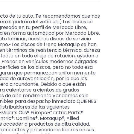
acto de tu auto. Te recomendamos que nos
n el padrón del vehículo).Los discos se
resada en tu perfil de Mercado Libre,
ra en forma automática por Mercado Libre.
 laminar, nuestros discos de servicio
no.• Los discos de freno Motaquip se han
en términos de resistencia térmica, dureza
rfecto en todo el eje de rotación, ayudan a
n.• Frenar en vehículos modernos cargados
rficies de los discos, pero no toda esa
aseguran que permanezcan uniformemente
ado de autoventilación, por lo que los
sfera circundante. Debido a que están
ara calentarse a cientos de grados
ulos de alto rendimiento.Vendemos solo
onibles para despacho inmediato.QUIENES
stribuidores de las siguientes
ller’s Oils® Europa•Centric Parts®
ic®, Comline®, Motaquip®, Allied
de acceder a productos de alta calidad,
fabricantes y proveedores líderes en sus