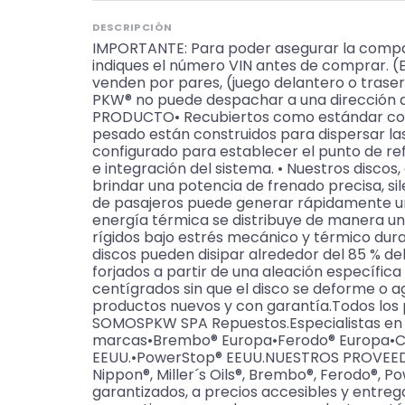
DESCRIPCIÓN
IMPORTANTE: Para poder asegurar la compat
indiques el número VIN antes de comprar. (
venden por pares, (juego delantero o traser
PKW® no puede despachar a una dirección d
PRODUCTO• Recubiertos como estándar con n
pesado están construidos para dispersar la
configurado para establecer el punto de re
e integración del sistema. • Nuestros discos
brindar una potencia de frenado precisa, s
de pasajeros puede generar rápidamente un c
energía térmica se distribuye de manera 
rígidos bajo estrés mecánico y térmico duran
discos pueden disipar alrededor del 85 % del
forjados a partir de una aleación específic
centígrados sin que el disco se deforme o ag
productos nuevos y con garantía.Todos los
SOMOSPKW SPA Repuestos.Especialistas en fren
marcas•Brembo® Europa•Ferodo® Europa•Coml
EEUU.•PowerStop® EEUU.NUESTROS PROVEEDORE
Nippon®, Miller´s Oils®, Brembo®, Ferodo®, P
garantizados, a precios accesibles y entreg