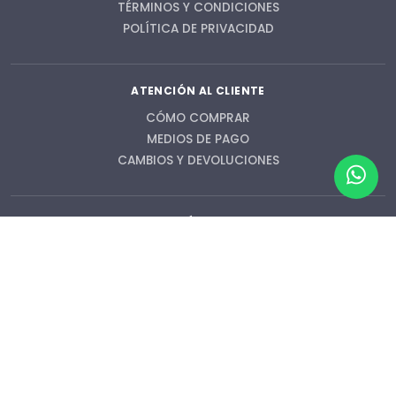
TÉRMINOS Y CONDICIONES
POLÍTICA DE PRIVACIDAD
ATENCIÓN AL CLIENTE
CÓMO COMPRAR
MEDIOS DE PAGO
CAMBIOS Y DEVOLUCIONES
CONTÁCTENOS
contacto@pkw.cl
56998203728
Lunes a Jueves
09:00 a 18:30 hrs.
Viernes
09:00 a 17:00 hrs.