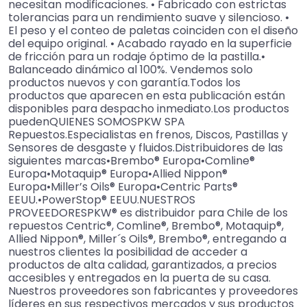
necesitan modificaciones. • Fabricado con estrictas
tolerancias para un rendimiento suave y silencioso. •
El peso y el conteo de paletas coinciden con el diseño
del equipo original. • Acabado rayado en la superficie
de fricción para un rodaje óptimo de la pastilla.•
Balanceado dinámico al 100%. Vendemos solo
productos nuevos y con garantía.Todos los
productos que aparecen en esta publicación están
disponibles para despacho inmediato.Los productos
puedenQUIENES SOMOSPKW SPA
Repuestos.Especialistas en frenos, Discos, Pastillas y
Sensores de desgaste y fluidos.Distribuidores de las
siguientes marcas•Brembo® Europa•Comline®
Europa•Motaquip® Europa•Allied Nippon®
Europa•Miller’s Oils® Europa•Centric Parts®
EEUU.•PowerStop® EEUU.NUESTROS
PROVEEDORESPKW® es distribuidor para Chile de los
repuestos Centric®, Comline®, Brembo®, Motaquip®,
Allied Nippon®, Miller´s Oils®, Brembo®, entregando a
nuestros clientes la posibilidad de acceder a
productos de alta calidad, garantizados, a precios
accesibles y entregados en la puerta de su casa.
Nuestros proveedores son fabricantes y proveedores
líderes en sus respectivos mercados y sus productos