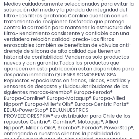
Medios cuidadosamente seleccionados para evitar la
saturación del medio y la pérdida de integridad del
filtro.• Los filtros giratorios Comline cuentan con un
tratamiento de recipiente fosfatado que protege
contra la corrosión para mantener la estructura del
filtro.• Rendimiento consistente y confiable con una
verdadera relación calidad-precio• Los filtros
enroscables también se benefician de válvulas anti-
drenaje de silicona de alta calidad que tienen un
historial de confiabilidad. Vendemos solo productos
nuevos y con garantía.Todos los productos que
aparecen en esta publicación están disponibles para
despacho inmediato.QUIENES SOMOSPKW SPA
Repuestos.Especialistas en frenos, Discos, Pastillas y
Sensores de desgaste y fluidos.Distribuidores de las
siguientes marcas•Brembo® Europa•Ferodo®
Europa•Comline® Europa•Motaquip® Europa•Allied
Nippon® Europa•Miller’s Oils® Europa•Centric Parts®
EEUU.•PowerStop® EEUU.NUESTROS
PROVEEDORESPKW® es distribuidor para Chile de los
repuestos Centric®, Comline®, Motaquip®, Allied
Nippon®, Miller´s Oils®, Brembo®, Ferodo®, PowerStop®,
entregando a nuestros clientes la posibilidad de