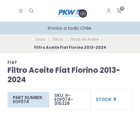
0
Envíos a todo Chile.
Inicio
Filtros
Filtros de Aceite
Filtro Aceite Fiat Fiorino 2013-2024
FIAT
Filtro Aceite Fiat Fiorino 2013-
2024
SKU: H-
PART NUMBER:
EOF074-
STOCK: 8
EOF074
015328