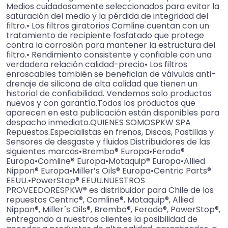
Medios cuidadosamente seleccionados para evitar la
saturación del medio y la pérdida de integridad del
filtro.• Los filtros giratorios Comline cuentan con un
tratamiento de recipiente fosfatado que protege
contra la corrosión para mantener la estructura del
filtro.• Rendimiento consistente y confiable con una
verdadera relación calidad-precio• Los filtros
enroscables también se benefician de válvulas anti-
drenaje de silicona de alta calidad que tienen un
historial de confiabilidad. Vendemos solo productos
nuevos y con garantía.Todos los productos que
aparecen en esta publicación están disponibles para
despacho inmediato.QUIENES SOMOSPKW SPA
Repuestos.Especialistas en frenos, Discos, Pastillas y
Sensores de desgaste y fluidos.Distribuidores de las
siguientes marcas•Brembo® Europa•Ferodo®
Europa•Comline® Europa•Motaquip® Europa•Allied
Nippon® Europa•Miller’s Oils® Europa•Centric Parts®
EEUU.•PowerStop® EEUU.NUESTROS
PROVEEDORESPKW® es distribuidor para Chile de los
repuestos Centric®, Comline®, Motaquip®, Allied
Nippon®, Miller´s Oils®, Brembo®, Ferodo®, PowerStop®,
entregando a nuestros clientes la posibilidad de