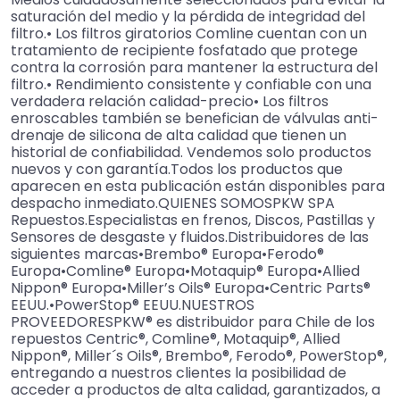
saturación del medio y la pérdida de integridad del
filtro.• Los filtros giratorios Comline cuentan con un
tratamiento de recipiente fosfatado que protege
contra la corrosión para mantener la estructura del
filtro.• Rendimiento consistente y confiable con una
verdadera relación calidad-precio• Los filtros
enroscables también se benefician de válvulas anti-
drenaje de silicona de alta calidad que tienen un
historial de confiabilidad. Vendemos solo productos
nuevos y con garantía.Todos los productos que
aparecen en esta publicación están disponibles para
despacho inmediato.QUIENES SOMOSPKW SPA
Repuestos.Especialistas en frenos, Discos, Pastillas y
Sensores de desgaste y fluidos.Distribuidores de las
siguientes marcas•Brembo® Europa•Ferodo®
Europa•Comline® Europa•Motaquip® Europa•Allied
Nippon® Europa•Miller’s Oils® Europa•Centric Parts®
EEUU.•PowerStop® EEUU.NUESTROS
PROVEEDORESPKW® es distribuidor para Chile de los
repuestos Centric®, Comline®, Motaquip®, Allied
Nippon®, Miller´s Oils®, Brembo®, Ferodo®, PowerStop®,
entregando a nuestros clientes la posibilidad de
acceder a productos de alta calidad, garantizados, a