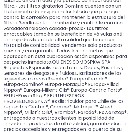
saturación del medio y la pérdida de integridad del
filtro.• Los filtros giratorios Comline cuentan con un
tratamiento de recipiente fosfatado que protege
contra la corrosión para mantener la estructura del
filtro.• Rendimiento consistente y confiable con una
verdadera relación calidad-precio• Los filtros
enroscables también se benefician de válvulas anti-
drenaje de silicona de alta calidad que tienen un
historial de confiabilidad. Vendemos solo productos
nuevos y con garantía.Todos los productos que
aparecen en esta publicación están disponibles para
despacho inmediato.QUIENES SOMOSPKW SPA
Repuestos.Especialistas en frenos, Discos, Pastillas y
Sensores de desgaste y fluidos.Distribuidores de las
siguientes marcas•Brembo® Europa•Ferodo®
Europa•Comline® Europa•Motaquip® Europa•Allied
Nippon® Europa•Miller’s Oils® Europa•Centric Parts®
EEUU.•PowerStop® EEUU.NUESTROS
PROVEEDORESPKW® es distribuidor para Chile de los
repuestos Centric®, Comline®, Motaquip®, Allied
Nippon®, Miller´s Oils®, Brembo®, Ferodo®, PowerStop®,
entregando a nuestros clientes la posibilidad de
acceder a productos de alta calidad, garantizados, a
precios accesibles y entregados en la puerta de su