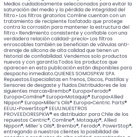
Medios cuidadosamente seleccionados para evitar la
saturación del medio y la pérdida de integridad del
filtro.• Los filtros giratorios Comline cuentan con un
tratamiento de recipiente fosfatado que protege
contra la corrosión para mantener la estructura del
filtro.• Rendimiento consistente y confiable con una
verdadera relación calidad-precio• Los filtros
enroscables también se benefician de válvulas anti-
drenaje de silicona de alta calidad que tienen un
historial de confiabilidad. Vendemos solo productos
nuevos y con garantía.Todos los productos que
aparecen en esta publicación están disponibles para
despacho inmediato.QUIENES SOMOSPKW SPA
Repuestos.Especialistas en frenos, Discos, Pastillas y
Sensores de desgaste y fluidos.Distribuidores de las
siguientes marcas•Brembo® Europa•Ferodo®
Europa•Comline® Europa•Motaquip® Europa•Allied
Nippon® Europa•Miller’s Oils® Europa•Centric Parts®
EEUU.•PowerStop® EEUU.NUESTROS
PROVEEDORESPKW® es distribuidor para Chile de los
repuestos Centric®, Comline®, Motaquip®, Allied
Nippon®, Miller´s Oils®, Brembo®, Ferodo®, PowerStop®,
entregando a nuestros clientes la posibilidad de