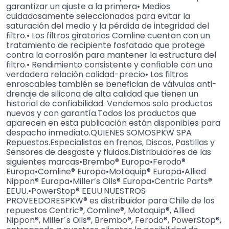
garantizar un ajuste a la primera• Medios
cuidadosamente seleccionados para evitar la
saturación del medio y la pérdida de integridad del
filtro.• Los filtros giratorios Comline cuentan con un
tratamiento de recipiente fosfatado que protege
contra la corrosión para mantener la estructura del
filtro.• Rendimiento consistente y confiable con una
verdadera relación calidad-precio• Los filtros
enroscables también se benefician de válvulas anti-
drenaje de silicona de alta calidad que tienen un
historial de confiabilidad. Vendemos solo productos
nuevos y con garantía.Todos los productos que
aparecen en esta publicación están disponibles para
despacho inmediato.QUIENES SOMOSPKW SPA
Repuestos.Especialistas en frenos, Discos, Pastillas y
Sensores de desgaste y fluidos.Distribuidores de las
siguientes marcas•Brembo® Europa•Ferodo®
Europa•Comline® Europa•Motaquip® Europa•Allied
Nippon® Europa•Miller’s Oils® Europa•Centric Parts®
EEUU.•PowerStop® EEUU.NUESTROS
PROVEEDORESPKW® es distribuidor para Chile de los
repuestos Centric®, Comline®, Motaquip®, Allied
Nippon®, Miller´s Oils®, Brembo®, Ferodo®, PowerStop®,