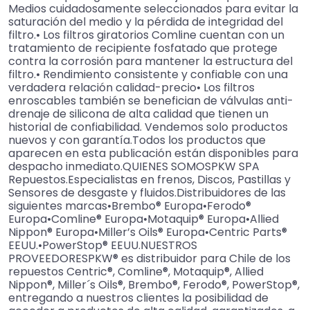
Medios cuidadosamente seleccionados para evitar la
saturación del medio y la pérdida de integridad del
filtro.• Los filtros giratorios Comline cuentan con un
tratamiento de recipiente fosfatado que protege
contra la corrosión para mantener la estructura del
filtro.• Rendimiento consistente y confiable con una
verdadera relación calidad-precio• Los filtros
enroscables también se benefician de válvulas anti-
drenaje de silicona de alta calidad que tienen un
historial de confiabilidad. Vendemos solo productos
nuevos y con garantía.Todos los productos que
aparecen en esta publicación están disponibles para
despacho inmediato.QUIENES SOMOSPKW SPA
Repuestos.Especialistas en frenos, Discos, Pastillas y
Sensores de desgaste y fluidos.Distribuidores de las
siguientes marcas•Brembo® Europa•Ferodo®
Europa•Comline® Europa•Motaquip® Europa•Allied
Nippon® Europa•Miller’s Oils® Europa•Centric Parts®
EEUU.•PowerStop® EEUU.NUESTROS
PROVEEDORESPKW® es distribuidor para Chile de los
repuestos Centric®, Comline®, Motaquip®, Allied
Nippon®, Miller´s Oils®, Brembo®, Ferodo®, PowerStop®,
entregando a nuestros clientes la posibilidad de