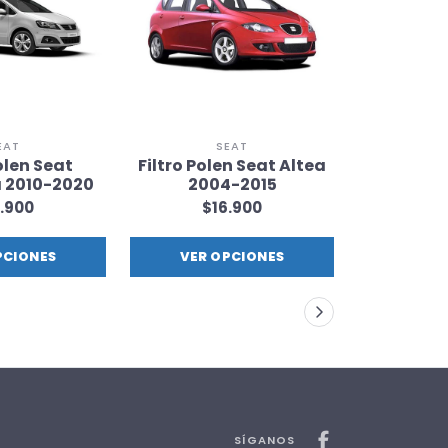
EAT
SEAT
olen Seat
Filtro Polen Seat Altea
Filtro Pol
 2010-2020
2004-2015
200
.900
$16.900
$1
PCIONES
VER OPCIONES
VER 
SÍGANOS