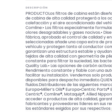
DESCRIPCIÓN
PRODUCTOLos filtros de cabina están diseñado
de cabina de alta calidad protegerá a los o
calefacción y el aire acondicionado del veh
Comline:• Los filtros especialmente formulad
olores desagradables y gases nocivos.• Dis
fábrica, aprobado el control de calidad y en
seleccionadas añade una capa extra de prote
vehículo y protegen tanto al conductor como
garantizan una estructura estable y ayudan 
tejidos de alta calidad con geometría de pli
constante para filtrar la suciedad, las bac
Quality Lab.• Las opciones de carbón activ
Rendimiento constante y fiable con una auté
facilitar su instalación. Vendemos solo pr
disponibles para despacho inmediato.QUIENE
fluidos.Distribuidores de las siguientes m
Europa•Miller’s Oils® Europa•Centric Part
Centric®, Comline®, Motaquip®, Allied Nippon
acceder a productos de alta calidad, garant
fabricantes y proveedores líderes en sus r
los estándares exigidos por sus respectivos 