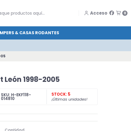
Acceso
0
MPERS & CASAS RODANTES
005
at León 1998-2005
STOCK: 5
SKU: H-EKF118-
014810
¡Últimas unidades!
Cantidad