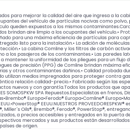
s para mejorar la calidad del aire que ingresa a la cabin
cupantes del vehículo de partículas nocivas como polvo, p
ículo queden expuestos a los mismos contaminantes.Caract
os brindan aire limpio a los ocupantes del vehículo.• Pro
eñado para una máxima eficiencia de partículas para cap
tregado listo para la instalación.• La adición de molécul
cción.• La cabina Comline y los filtros de carbón activad
 a los pasajeros de los contaminantes.• Las paredes late
a mantener la uniformidad de los pliegues para un flujo d
egues de precisión (PPG) de Comline brindan máxima eficie
terias y otros contaminantes dañinos.• Calidad probada d
ado utilizan medios impregnados para proteger contra gas
ntica relación calidad-precio.• Fabricado según las espe
oductos nuevos y con garantía.Todos los productos que ap
S SOMOSPKW SPA Repuestos.Especialistas en frenos, Disc
arcas•Brembo® Europa•Ferodo® Europa•Comline® Europa•Mo
s® EEUU.•PowerStop® EEUU.NUESTROS PROVEEDORESPKW® es di
®, Miller´s Oils®, Brembo®, Ferodo®, PowerStop®, entregand
izados, a precios accesibles y entregados en la puerta 
espectivos mercados y sus productos están desarrollados 
países de origen.