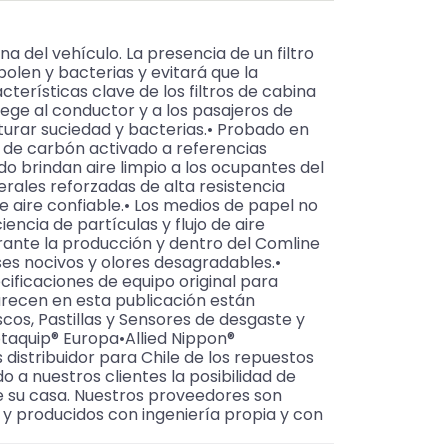
a del vehículo. La presencia de un filtro
olen y bacterias y evitará que la
erísticas clave de los filtros de cabina
tege al conductor y a los pasajeros de
turar suciedad y bacterias.• Probado en
as de carbón activado a referencias
o brindan aire limpio a los ocupantes del
rales reforzadas de alta resistencia
e aire confiable.• Los medios de papel no
ncia de partículas y flujo de aire
urante la producción y dentro del Comline
es nocivos y olores desagradables.•
cificaciones de equipo original para
arecen en esta publicación están
os, Pastillas y Sensores de desgaste y
taquip® Europa•Allied Nippon®
stribuidor para Chile de los repuestos
o a nuestros clientes la posibilidad de
de su casa. Nuestros proveedores son
y producidos con ingeniería propia y con