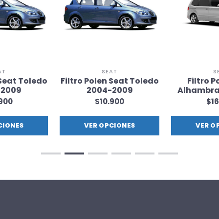
AT
SEAT
S
 Seat Toledo
Filtro Polen Seat Toledo
Filtro P
-2009
2004-2009
Alhambra
.900
$10.900
$16
CIONES
VER OPCIONES
VER O