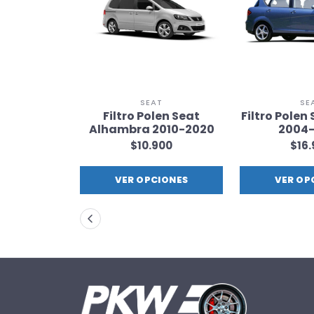
T
SEAT
SE
 Seat León
Filtro Polen Seat
Filtro Polen
2005
Alhambra 2010-2020
2004
900
$10.900
$16
IONES
VER OPCIONES
VER OP