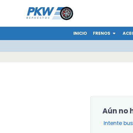
INICIO
FRENOS
ACEI
Aún no h
Intente bu