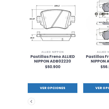
IPPON
ALLIED NIPPON
ALLIED 
eno ALLIED
Pastillas Freno ALLIED
Pastillas F
DB32529
NIPPON ADB02220
NIPPON 
900
$50.900
$56
IONES
VER OPCIONES
VER OP