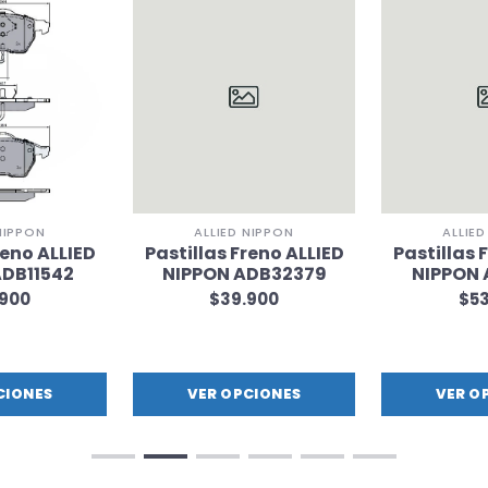
NIPPON
ALLIED NIPPON
ALLIE
reno ALLIED
Pastillas Freno ALLIED
Pastillas 
ADB11542
NIPPON ADB32379
NIPPON 
.900
$39.900
$53
CIONES
VER OPCIONES
VER O