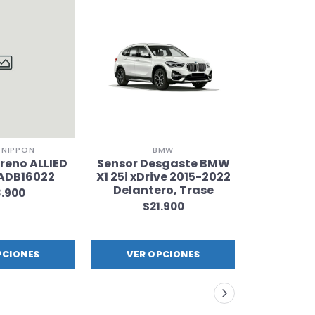
POW
Pastil
POWERST
$7
D NIPPON
BMW
Freno ALLIED
Sensor Desgaste BMW
ADB16022
X1 25i xDrive 2015-2022
Delantero, Trase
.900
$21.900
PCIONES
VER OPCIONES
VER 