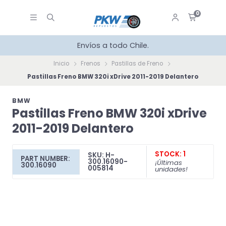
0
Envíos a todo Chile.
Inicio
Frenos
Pastillas de Freno
Pastillas Freno BMW 320i xDrive 2011-2019 Delantero
BMW
Pastillas Freno BMW 320i xDrive
2011-2019 Delantero
STOCK: 1
SKU: H-
PART NUMBER:
300.16090-
¡Últimas
300.16090
005814
unidades!