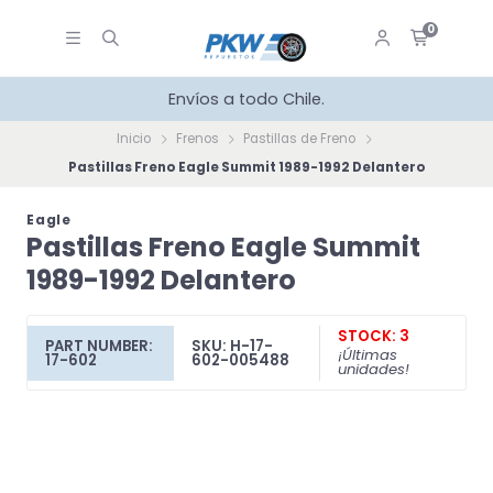
0
Envíos a todo Chile.
Inicio
Frenos
Pastillas de Freno
Pastillas Freno Eagle Summit 1989-1992 Delantero
Eagle
Pastillas Freno Eagle Summit
1989-1992 Delantero
STOCK: 3
PART NUMBER:
SKU: H-17-
¡Últimas
17-602
602-005488
unidades!