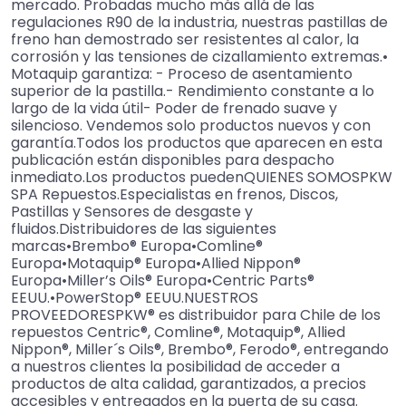
mercado. Probadas mucho más allá de las
regulaciones R90 de la industria, nuestras pastillas de
freno han demostrado ser resistentes al calor, la
corrosión y las tensiones de cizallamiento extremas.•
Motaquip garantiza: - Proceso de asentamiento
superior de la pastilla.- Rendimiento constante a lo
largo de la vida útil- Poder de frenado suave y
silencioso. Vendemos solo productos nuevos y con
garantía.Todos los productos que aparecen en esta
publicación están disponibles para despacho
inmediato.Los productos puedenQUIENES SOMOSPKW
SPA Repuestos.Especialistas en frenos, Discos,
Pastillas y Sensores de desgaste y
fluidos.Distribuidores de las siguientes
marcas•Brembo® Europa•Comline®
Europa•Motaquip® Europa•Allied Nippon®
Europa•Miller’s Oils® Europa•Centric Parts®
EEUU.•PowerStop® EEUU.NUESTROS
PROVEEDORESPKW® es distribuidor para Chile de los
repuestos Centric®, Comline®, Motaquip®, Allied
Nippon®, Miller´s Oils®, Brembo®, Ferodo®, entregando
a nuestros clientes la posibilidad de acceder a
productos de alta calidad, garantizados, a precios
accesibles y entregados en la puerta de su casa.