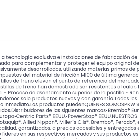
ecnología exclusiva e instalaciones de fabricación de 
ñada para complementar y proteger el equipo original de
sivamente desarrollados, utilizando materias primas de p
puestas del material de fricción M100 de última generac
stillas de freno elevan el punto de referencia del merca
stillas de freno han demostrado ser resistentes al calor, 
: - Proceso de asentamiento superior de la pastilla.- Ren
 Vendemos solo productos nuevos y con garantía.Todos lo
cho inmediato.Los productos puedenQUIENES SOMOSPKW SPA
fluidos.Distribuidores de las siguientes marcas•Brembo®
s® Europa•Centric Parts® EEUU.•PowerStop® EEUU.NUESTRO
otaquip®, Allied Nippon®, Miller´s Oils®, Brembo®, Ferodo®,
calidad, garantizados, a precios accesibles y entregados 
líderes en sus respectivos mercados y sus productos es