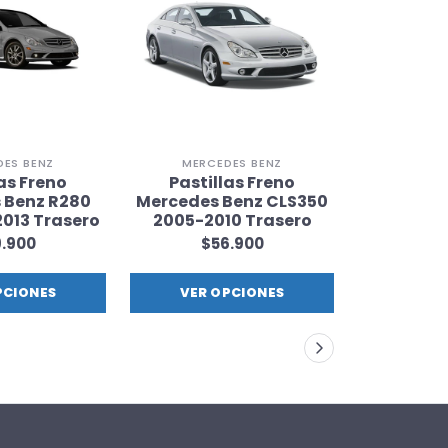
DES BENZ
MERCEDES BENZ
MERC
as Freno
Pastillas Freno
Pastil
 Benz R280
Mercedes Benz CLS350
Mercede
013 Trasero
2005-2010 Trasero
AMG 2008-
.900
$56.900
$4
PCIONES
VER OPCIONES
VER 