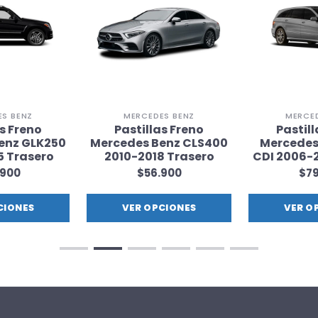
S BENZ
MERCEDES BENZ
MERCE
as Freno
Pastillas Freno
Pastill
enz GLK250
Mercedes Benz CLS400
Mercedes
5 Trasero
2010-2018 Trasero
CDI 2006-2
.900
$56.900
$79
CIONES
VER OPCIONES
VER O