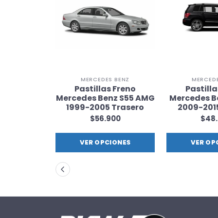
 BENZ
MERCEDES BENZ
MERCEDE
s Freno
Pastillas Freno
Pastill
nz GLE500
Mercedes Benz S55 AMG
Mercedes B
 Trasero
1999-2005 Trasero
2009-201
900
$56.900
$48
IONES
VER OPCIONES
VER OP