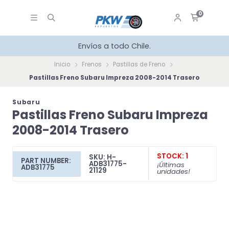
0
Envíos a todo Chile.
Inicio
Frenos
Pastillas de Freno
Pastillas Freno Subaru Impreza 2008-2014 Trasero
Subaru
Pastillas Freno Subaru Impreza
2008-2014 Trasero
STOCK: 1
SKU: H-
PART NUMBER:
ADB31775-
¡Últimas
ADB31775
21129
unidades!