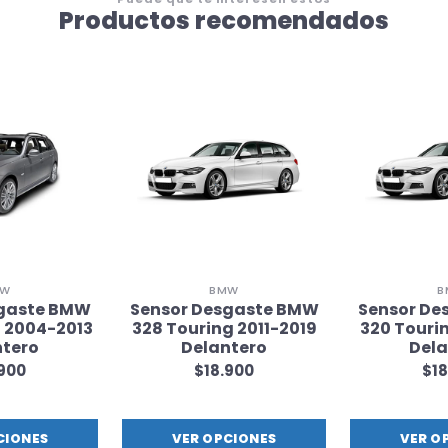
Productos recomendados
MW
BMW
B
sgaste BMW
Sensor Desgaste BMW
Sensor De
g 2004-2013
328 Touring 2011-2019
320 Tourin
ntero
Delantero
Dela
.900
$18.900
$18
CIONES
VER OPCIONES
VER O