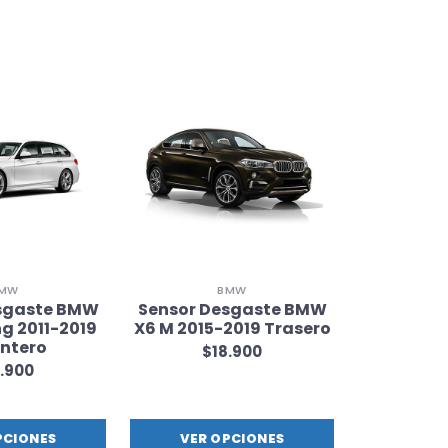
MW
BMW
MERC
sgaste BMW
Sensor Desgaste BMW
Sensor
g 2011-2019
X6 M 2015-2019 Trasero
Mercedes
ntero
2013-2019 
$18.900
.900
$1
PCIONES
VER OPCIONES
VER 