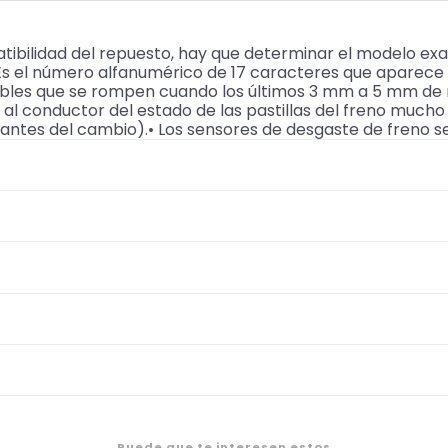
ibilidad del repuesto, hay que determinar el modelo ex
(Es el número alfanumérico de 17 caracteres que aparec
bles que se rompen cuando los últimos 3 mm a 5 mm de m
r al conductor del estado de las pastillas del freno muc
ntes del cambio).• Los sensores de desgaste de freno s
Puede que te interesen estos