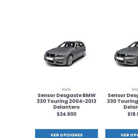
W
BMW
B
gaste BMW
Sensor Desgaste BMW
Sensor De
 2004-2013
330 Touring 2004-2013
330 Tourin
tero
Delantero
Dela
900
$24.900
$18
IONES
VER OPCIONES
VER OP