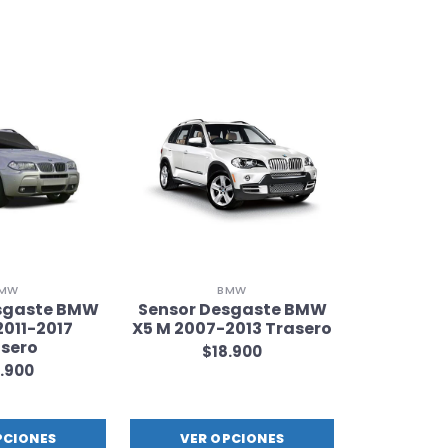
MW
BMW
sgaste BMW
Sensor Desgaste BMW
Sensor D
2011-2017
X5 M 2007-2013 Trasero
X3 30d
sero
Tr
$18.900
.900
$1
PCIONES
VER OPCIONES
VER 