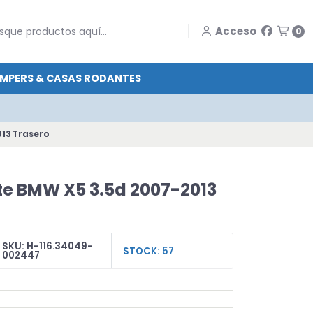
Acceso
0
MPERS & CASAS RODANTES
13 Trasero
te BMW X5 3.5d 2007-2013
SKU: H-116.34049-
STOCK: 57
002447