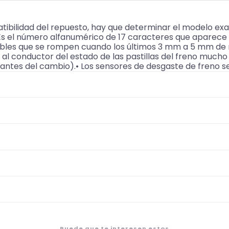
ibilidad del repuesto, hay que determinar el modelo ex
(Es el número alfanumérico de 17 caracteres que aparec
bles que se rompen cuando los últimos 3 mm a 5 mm de m
r al conductor del estado de las pastillas del freno muc
ntes del cambio).• Los sensores de desgaste de freno s
Puede que te interesen estos