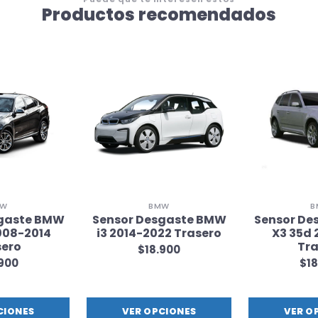
Productos recomendados
MW
BMW
B
sgaste BMW
Sensor Desgaste BMW
Sensor De
008-2014
i3 2014-2022 Trasero
X3 35d 
sero
Tra
$18.900
.900
$18
CIONES
VER OPCIONES
VER O