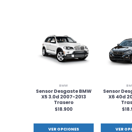
W
BMW
B
gaste BMW
Sensor Desgaste BMW
Sensor De
13 Trasero
X5 3.0d 2007-2013
X6 40d 2
Trasero
Tra
900
$18.900
$18
IONES
VER OPCIONES
VER OP