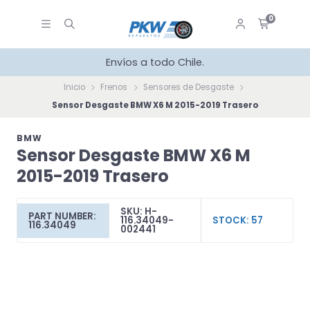
0
Envíos a todo Chile.
Inicio
Frenos
Sensores de Desgaste
Sensor Desgaste BMW X6 M 2015-2019 Trasero
BMW
Sensor Desgaste BMW X6 M
2015-2019 Trasero
SKU: H-
PART NUMBER:
116.34049-
STOCK: 57
116.34049
002441