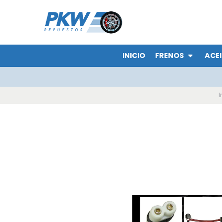
INICIO
FRENOS
ACEI
I