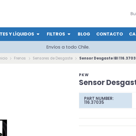
TES Y LÍQUIDOS
FILTROS
BLOG
CONTACTO
CA
Envíos a todo Chile.
nicio
Frenos
Sensores de Desgaste
Sensor Desgaste IBI 116.370
PKW
Sensor Desgaste
PART NUMBER:
116.37035