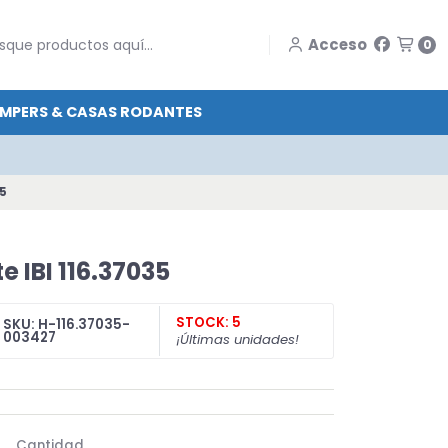
Acceso
0
MPERS & CASAS RODANTES
35
 IBI 116.37035
STOCK: 5
SKU: H-116.37035-
003427
¡Últimas unidades!
Cantidad