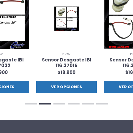
KW
PKW
P
sgaste IBI
Sensor Desgaste IBI
Sensor De
37032
116.37015
116.
.900
$18.900
$18
CIONES
VER OPCIONES
VER O