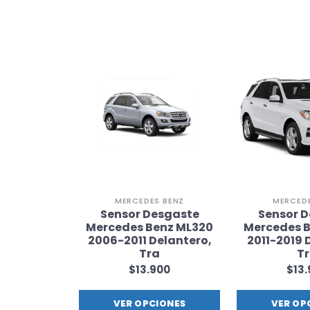
 BENZ
MERCEDES BENZ
MERCEDE
esgaste
Sensor Desgaste
Sensor 
enz ML400
Mercedes Benz ML320
Mercedes 
elantero,
2006-2011 Delantero,
2011-2019 
a
Tra
T
900
$13.900
$13
IONES
VER OPCIONES
VER OP