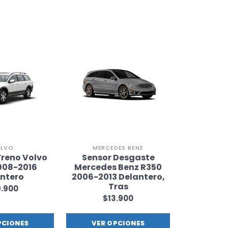
LVO
MERCEDES BENZ
CHE
Freno Volvo
Sensor Desgaste
Pastil
008-2016
Mercedes Benz R350
Chevro
ntero
2006-2013 Delantero,
2016-202
Tras
.900
$8
$13.900
PCIONES
VER OPCIONES
VER 