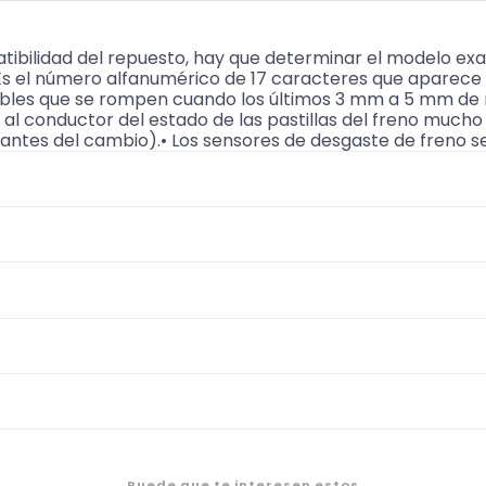
ibilidad del repuesto, hay que determinar el modelo ex
(Es el número alfanumérico de 17 caracteres que aparec
bles que se rompen cuando los últimos 3 mm a 5 mm de m
r al conductor del estado de las pastillas del freno muc
ntes del cambio).• Los sensores de desgaste de freno s
Puede que te interesen estos