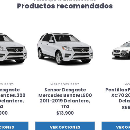
Productos recomendados
S BENZ
MERCEDES BENZ
VO
Desgaste
Sensor Desgaste
Pastillas 
Benz ML320
Mercedes Benz ML500
XC70 2
Delantero,
2011-2019 Delantero,
Dela
ra
Tra
$69
.900
$13.900
CIONES
VER OPCIONES
VER O