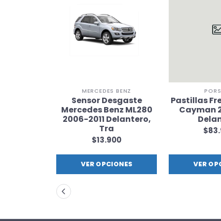
W
MERCEDES BENZ
POR
gaste BMW
Sensor Desgaste
Pastillas F
-2020
Mercedes Benz ML280
Cayman 2
tero
2006-2011 Delantero,
Dela
Tra
900
$83
$13.900
L CARRO
VER OPCIONES
VER OP