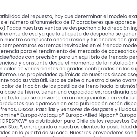
ibilidad del repuesto, hay que determinar el modelo ex
Es el número alfanumérico de 17 caracteres que aparece e
o).Todas nuestras ventas se despachan a la dirección ing
iferente de esa ya que la etiqueta de despacho se gene
uestro compuesto anticorrosión y fusionados con grafito
s temperaturas extremas inevitables en el frenado moder
ferencia para el rendimiento del mercado de accesorios 
, diseñados con precisión para un equilibrio de frenado pe
ilenciosa y constante desde el momento de la instalació
alor de varios cientos de grados centígrados en las supe
uniforme. Las propiedades químicas de nuestros discos 
te toda su vida útil. Esto se debe a nuestro diseño avanz
 calor de fricción de las pastillas de freno hacia la atmó
a a base de hierro, tienen una capacidad extraordinaria p
riete, lo que se convierte en un riesgo, incluso en vehíc
 productos que aparecen en esta publicación están disp
os, Discos, Pastillas y Sensores de desgaste y fluidos.Di
ine® Europa•Motaquip® Europa•Allied Nippon® Europa•Mi
SPKW® es distribuidor para Chile de los repuestos Centr
owerStop®, entregando a nuestros clientes la posibilidad 
ados en la puerta de su casa. Nuestros proveedores son 