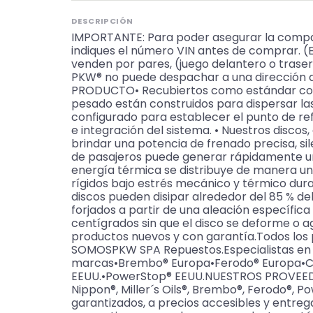
DESCRIPCIÓN
IMPORTANTE: Para poder asegurar la compat
indiques el número VIN antes de comprar. (
venden por pares, (juego delantero o traser
PKW® no puede despachar a una dirección d
PRODUCTO• Recubiertos como estándar con n
pesado están construidos para dispersar la
configurado para establecer el punto de re
e integración del sistema. • Nuestros discos
brindar una potencia de frenado precisa, s
de pasajeros puede generar rápidamente un c
energía térmica se distribuye de manera 
rígidos bajo estrés mecánico y térmico duran
discos pueden disipar alrededor del 85 % del
forjados a partir de una aleación específic
centígrados sin que el disco se deforme o ag
productos nuevos y con garantía.Todos los
SOMOSPKW SPA Repuestos.Especialistas en fren
marcas•Brembo® Europa•Ferodo® Europa•Coml
EEUU.•PowerStop® EEUU.NUESTROS PROVEEDORE
Nippon®, Miller´s Oils®, Brembo®, Ferodo®, P
garantizados, a precios accesibles y entreg