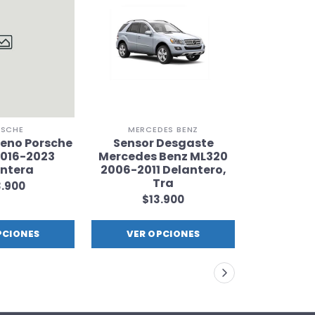
SCHE
MERCEDES BENZ
reno Porsche
Sensor Desgaste
Sensor D
2016-2023
Mercedes Benz ML320
420i 
ntera
2006-2011 Delantero,
Del
Tra
.900
$1
$13.900
PCIONES
VER OPCIONES
VER 