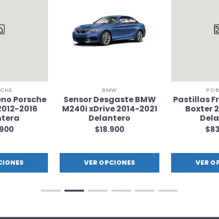
SCHE
BMW
POR
reno Porsche
Sensor Desgaste BMW
Pastillas F
012-2016
M240i xDrive 2014-2021
Boxter 
ntera
Delantero
Dela
.900
$18.900
$83
CIONES
VER OPCIONES
VER O