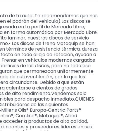
acto de tu auto. Te recomendamos que nos
n el padrón del vehículo).Los discos se
resada en tu perfil de Mercado Libre,
ra en forma automática por Mercado Libre.
 laminar, nuestros discos de servicio
no.• Los discos de freno Motaquip se han
en términos de resistencia térmica, dureza
rfecto en todo el eje de rotación, ayudan a
n.• Frenar en vehículos modernos cargados
rficies de los discos, pero no toda esa
aseguran que permanezcan uniformemente
ado de autoventilación, por lo que los
sfera circundante. Debido a que están
ara calentarse a cientos de grados
ulos de alto rendimiento.Vendemos solo
onibles para despacho inmediato.QUIENES
stribuidores de las siguientes
ller’s Oils® Europa•Centric Parts®
ic®, Comline®, Motaquip®, Allied
de acceder a productos de alta calidad,
fabricantes y proveedores líderes en sus