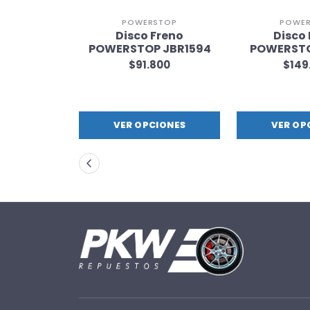
STOP
POWERSTOP
POWE
Freno
Disco Freno
Disco
 JBR1113
POWERSTOP JBR1594
POWERSTO
800
$91.800
$149
IONES
VER OPCIONES
VER OP