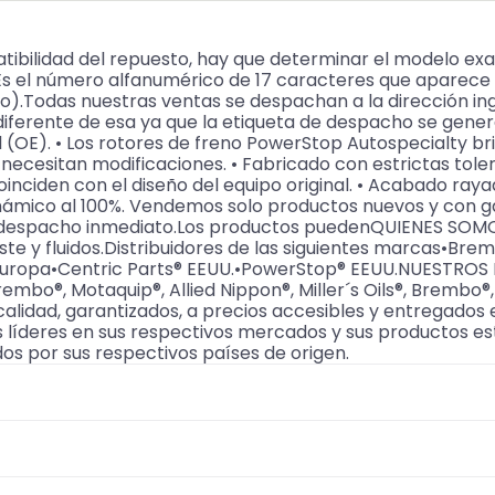
ibilidad del repuesto, hay que determinar el modelo ex
Es el número alfanumérico de 17 caracteres que aparece e
o).Todas nuestras ventas se despachan a la dirección ing
iferente de esa ya que la etiqueta de despacho se gene
OE). • Los rotores de freno PowerStop Autospecialty bri
e necesitan modificaciones. • Fabricado con estrictas tol
coinciden con el diseño del equipo original. • Acabado raya
dinámico al 100%. Vendemos solo productos nuevos y con 
ra despacho inmediato.Los productos puedenQUIENES SOM
gaste y fluidos.Distribuidores de las siguientes marcas•
s® Europa•Centric Parts® EEUU.•PowerStop® EEUU.NUESTRO
rembo®, Motaquip®, Allied Nippon®, Miller´s Oils®, Brembo®
calidad, garantizados, a precios accesibles y entregados 
líderes en sus respectivos mercados y sus productos es
dos por sus respectivos países de origen.