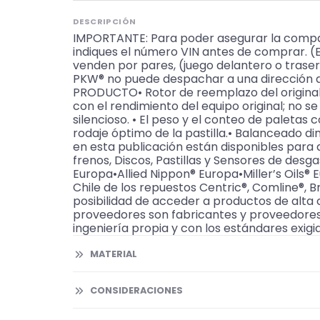
DESCRIPCIÓN
IMPORTANTE: Para poder asegurar la compat
indiques el número VIN antes de comprar. (
venden por pares, (juego delantero o traser
PKW® no puede despachar a una dirección d
PRODUCTO• Rotor de reemplazo del original (
con el rendimiento del equipo original; no s
silencioso. • El peso y el conteo de paletas 
rodaje óptimo de la pastilla.• Balanceado 
en esta publicación están disponibles pa
frenos, Discos, Pastillas y Sensores de des
Europa•Allied Nippon® Europa•Miller’s Oil
Chile de los repuestos Centric®, Comline®, B
posibilidad de acceder a productos de alta 
proveedores son fabricantes y proveedores 
ingeniería propia y con los estándares exigi
MATERIAL
CONSIDERACIONES