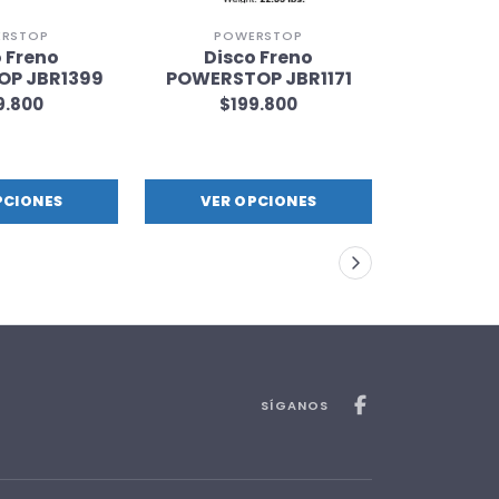
RSTOP
POWERSTOP
MERC
 Freno
Disco Freno
Sensor
P JBR1399
POWERSTOP JBR1171
Mercedes
2006-201
9.800
$199.800
$1
PCIONES
VER OPCIONES
VER 
SÍGANOS