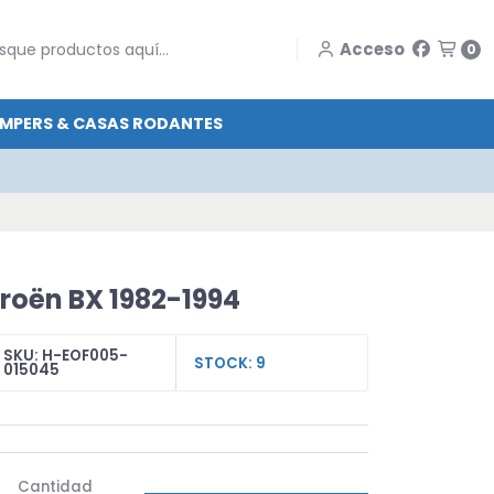
Acceso
0
MPERS & CASAS RODANTES
itroën BX 1982-1994
SKU: H-EOF005-
STOCK: 9
015045
Cantidad