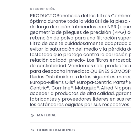
DESCRIPCIÓN
PRODUCTOBeneficios del los filtros Comline:
óptima durante toda la vida útil de la pieza.
de larga duración fabricados con NBR (cauch
geometría de pliegues de precisión (PPG) de
retención de polvo para una filtración super
filtro de aceite cuidadosamente adaptado a
evitar la saturación del medio y la pérdida d
fosfatado que protege contra la corrosión p
relación calidad-precio• Los filtros enroscab
de confiabilidad. Vendemos solo productos 
para despacho inmediato.QUIENES SOMOSPKW 
fluidos.Distribuidores de las siguientes m
Europa•Miller’s Oils® Europa•Centric Part
Centric®, Comline®, Motaquip®, Allied Nippon
acceder a productos de alta calidad, garant
fabricantes y proveedores líderes en sus r
los estándares exigidos por sus respectivos 
MATERIAL
CONSIDERACIONES