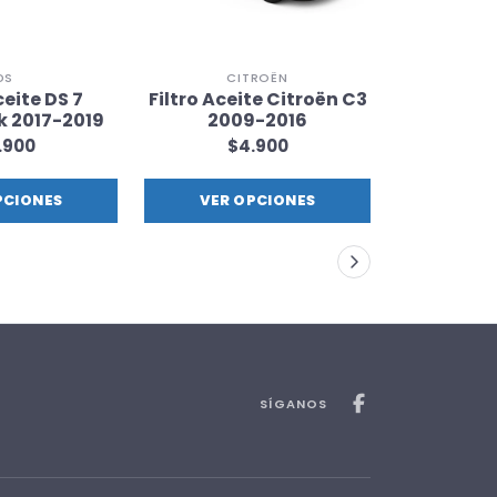
DS
CITROËN
C
ceite DS 7
Filtro Aceite Citroën C3
Filtro Ace
 2017-2019
2009-2016
201
.900
$4.900
$
PCIONES
VER OPCIONES
VER 
SÍGANOS