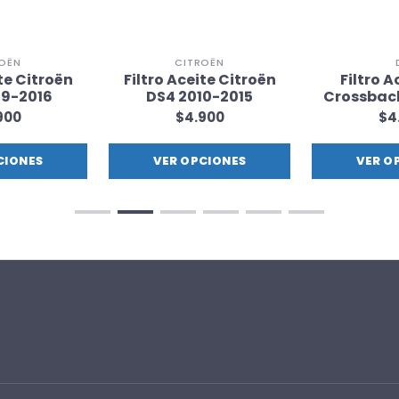
OËN
CITROËN
ite Citroën
Filtro Aceite Citroën
Filtro A
09-2016
DS4 2010-2015
Crossback
900
$4.900
$4
CIONES
VER OPCIONES
VER O