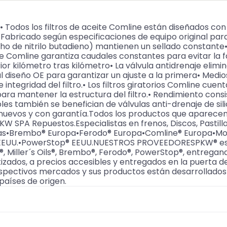
• Todos los filtros de aceite Comline están diseñados con
• Fabricado según especificaciones de equipo original para 
o de nitrilo butadieno) mantienen un sellado constante• E
 Comline garantiza caudales constantes para evitar la f
ior kilómetro tras kilómetro• La válvula antidrenaje elim
l diseño OE para garantizar un ajuste a la primera• Med
e integridad del filtro.• Los filtros giratorios Comline cu
ara mantener la estructura del filtro.• Rendimiento cons
les también se benefician de válvulas anti-drenaje de sili
nuevos y con garantía.Todos los productos que aparecen 
SPA Repuestos.Especialistas en frenos, Discos, Pastilla
arcas•Brembo® Europa•Ferodo® Europa•Comline® Europa•Mo
s® EEUU.•PowerStop® EEUU.NUESTROS PROVEEDORESPKW® es di
®, Miller´s Oils®, Brembo®, Ferodo®, PowerStop®, entregand
izados, a precios accesibles y entregados en la puerta 
espectivos mercados y sus productos están desarrollados 
países de origen.