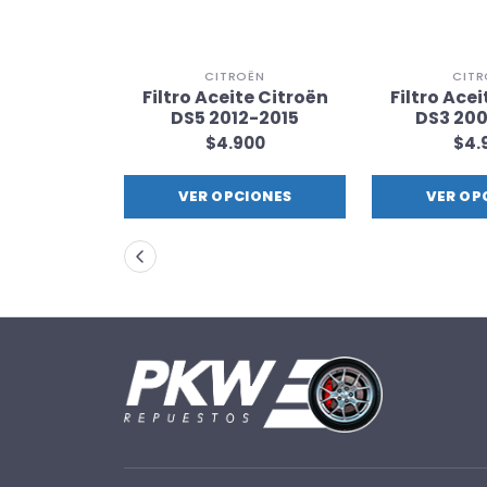
CITROËN
CITR
 DS 7 2017-
Filtro Aceite Citroën
Filtro Ace
0
DS5 2012-2015
DS3 20
00
$4.900
$4.
IONES
VER OPCIONES
VER OP