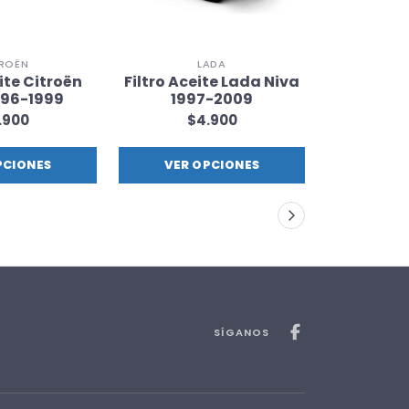
TROËN
LADA
C
ite Citroën
Filtro Aceite Lada Niva
Filtro Ac
996-1999
1997-2009
Berling
.900
$4.900
$
PCIONES
VER OPCIONES
VER 
SÍGANOS