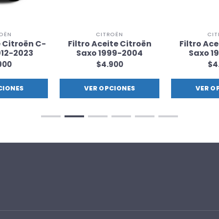
OËN
CITROËN
CI
e Citroën C-
Filtro Aceite Citroën
Filtro Ace
012-2023
Saxo 1999-2004
Saxo 1
900
$4.900
$4
CIONES
VER OPCIONES
VER O