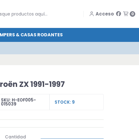
Acceso
0
MPERS & CASAS RODANTES
troën ZX 1991-1997
SKU: H-EOF005-
STOCK: 9
015039
Cantidad