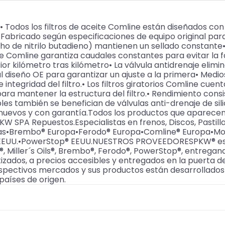
• Todos los filtros de aceite Comline están diseñados con
• Fabricado según especificaciones de equipo original para 
o de nitrilo butadieno) mantienen un sellado constante• E
 Comline garantiza caudales constantes para evitar la f
ior kilómetro tras kilómetro• La válvula antidrenaje elim
l diseño OE para garantizar un ajuste a la primera• Med
e integridad del filtro.• Los filtros giratorios Comline cu
ara mantener la estructura del filtro.• Rendimiento cons
les también se benefician de válvulas anti-drenaje de sili
nuevos y con garantía.Todos los productos que aparecen 
SPA Repuestos.Especialistas en frenos, Discos, Pastilla
arcas•Brembo® Europa•Ferodo® Europa•Comline® Europa•Mo
s® EEUU.•PowerStop® EEUU.NUESTROS PROVEEDORESPKW® es di
®, Miller´s Oils®, Brembo®, Ferodo®, PowerStop®, entregand
izados, a precios accesibles y entregados en la puerta 
espectivos mercados y sus productos están desarrollados 
países de origen.