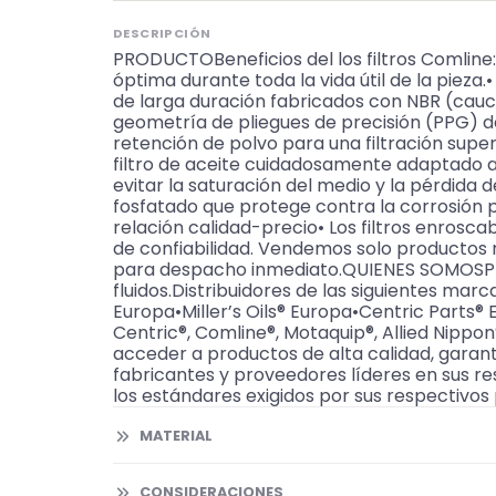
DESCRIPCIÓN
PRODUCTOBeneficios del los filtros Comline:
óptima durante toda la vida útil de la pieza.
de larga duración fabricados con NBR (cauch
geometría de pliegues de precisión (PPG) de
retención de polvo para una filtración super
filtro de aceite cuidadosamente adaptado a
evitar la saturación del medio y la pérdida d
fosfatado que protege contra la corrosión p
relación calidad-precio• Los filtros enroscab
de confiabilidad. Vendemos solo productos 
para despacho inmediato.QUIENES SOMOSPKW 
fluidos.Distribuidores de las siguientes m
Europa•Miller’s Oils® Europa•Centric Part
Centric®, Comline®, Motaquip®, Allied Nippon
acceder a productos de alta calidad, garant
fabricantes y proveedores líderes en sus r
los estándares exigidos por sus respectivos 
MATERIAL
CONSIDERACIONES