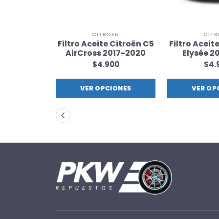
ËN
CITROËN
CITR
te Citroën
Filtro Aceite Citroën C5
Filtro Aceit
92-1998
AirCross 2017-2020
Elysée 2
00
$4.900
$4.
IONES
VER OPCIONES
VER OP