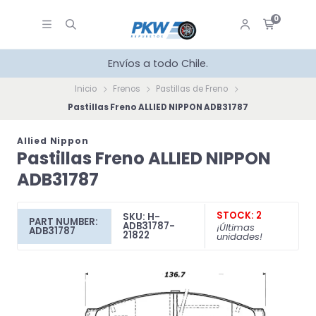
0
Envíos a todo Chile.
Inicio
Frenos
Pastillas de Freno
Pastillas Freno ALLIED NIPPON ADB31787
Allied Nippon
Pastillas Freno ALLIED NIPPON
ADB31787
STOCK: 2
SKU: H-
PART NUMBER:
ADB31787-
¡Últimas
ADB31787
21822
unidades!