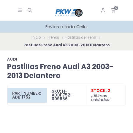
0
Envíos a todo Chile.
Inicio
Frenos
Pastillas de Freno
Pastillas Freno Audi A3 2003-2013 Delantero
AUDI
Pastillas Freno Audi A3 2003-
2013 Delantero
STOCK: 2
SKU: H-
PART NUMBER:
ADB11752-
¡Últimas
ADB11752
009856
unidades!