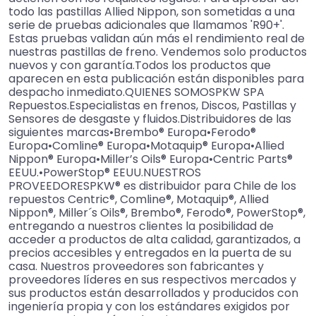
todo las pastillas Allied Nippon, son sometidas a una
serie de pruebas adicionales que llamamos 'R90+'.
Estas pruebas validan aún más el rendimiento real de
nuestras pastillas de freno. Vendemos solo productos
nuevos y con garantía.Todos los productos que
aparecen en esta publicación están disponibles para
despacho inmediato.QUIENES SOMOSPKW SPA
Repuestos.Especialistas en frenos, Discos, Pastillas y
Sensores de desgaste y fluidos.Distribuidores de las
siguientes marcas•Brembo® Europa•Ferodo®
Europa•Comline® Europa•Motaquip® Europa•Allied
Nippon® Europa•Miller’s Oils® Europa•Centric Parts®
EEUU.•PowerStop® EEUU.NUESTROS
PROVEEDORESPKW® es distribuidor para Chile de los
repuestos Centric®, Comline®, Motaquip®, Allied
Nippon®, Miller´s Oils®, Brembo®, Ferodo®, PowerStop®,
entregando a nuestros clientes la posibilidad de
acceder a productos de alta calidad, garantizados, a
precios accesibles y entregados en la puerta de su
casa. Nuestros proveedores son fabricantes y
proveedores líderes en sus respectivos mercados y
sus productos están desarrollados y producidos con
ingeniería propia y con los estándares exigidos por