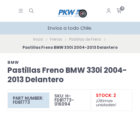
0
Envíos a todo Chile.
Inicio
Frenos
Pastillas de Freno
Pastillas Freno BMW 330i 2004-2013 Delantero
BMW
Pastillas Freno BMW 330i 2004-
2013 Delantero
STOCK: 2
SKU: H-
PART NUMBER:
FDB1773-
¡Últimas
FDB1773
016094
unidades!