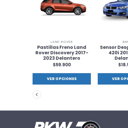
CHE
LAND ROVER
B
eno Porsche
Pastillas Freno Land
Sensor De
16-2023
Rover Discovery 2017-
420i 20
tera
2023 Delantero
Dela
900
$59.900
$18
IONES
VER OPCIONES
VER OP