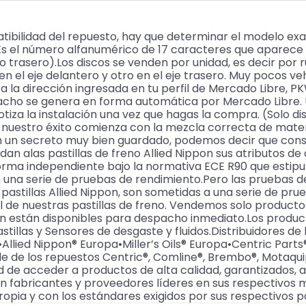
ibilidad del repuesto, hay que determinar el modelo ex
s el número alfanumérico de 17 caracteres que aparece en
o trasero).Los discos se venden por unidad, es decir por 
n el eje delantero y otro en el eje trasero. Muy pocos ve
 la dirección ingresada en tu perfil de Mercado Libre, 
spacho se genera en forma automática por Mercado Libr
 Cotiza la instalación una vez que hagas la compra. (Solo
e nuestro éxito comienza con la mezcla correcta de materi
 un secreto muy bien guardado, podemos decir que cons
 alas pastillas de freno Allied Nippon sus atributos de a
forma independiente bajo la normativa ECE R90 que estipul
en una serie de pruebas de rendimiento.Pero las pruebas d
s pastillas Allied Nippon, son sometidas a una serie de pr
l de nuestras pastillas de freno. Vendemos solo producto
ón están disponibles para despacho inmediato.Los pr
astillas y Sensores de desgaste y fluidos.Distribuidores 
llied Nippon® Europa•Miller’s Oils® Europa•Centric Par
de los repuestos Centric®, Comline®, Brembo®, Motaquip®,
ad de acceder a productos de alta calidad, garantizados, 
n fabricantes y proveedores líderes en sus respectivos
ropia y con los estándares exigidos por sus respectivos p