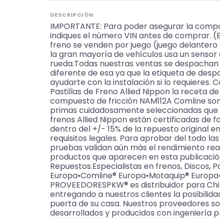
DESCRIPCIÓN
IMPORTANTE: Para poder asegurar la compat
indiques el número VIN antes de comprar. (E
freno se venden por juego (juego delantero 
la gran mayoría de vehículos usa un sensor e
rueda.Todas nuestras ventas se despachan a
diferente de esa ya que la etiqueta de de
ayudarte con la instalación si lo requieres.
Pastillas de Freno Allied Nippon la receta d
compuesto de fricción NAM112A Comline son
primas cuidadosamente seleccionadas que dan
frenos Allied Nippon están certificadas de 
dentro del +/- 15% de la repuesto original 
requisitos legales. Para aprobar del todo la
pruebas validan aún más el rendimiento rea
productos que aparecen en esta publicaci
Repuestos.Especialistas en frenos, Discos, P
Europa•Comline® Europa•Motaquip® Europa•A
PROVEEDORESPKW® es distribuidor para Chile 
entregando a nuestros clientes la posibilid
puerta de su casa. Nuestros proveedores so
desarrollados y producidos con ingeniería p