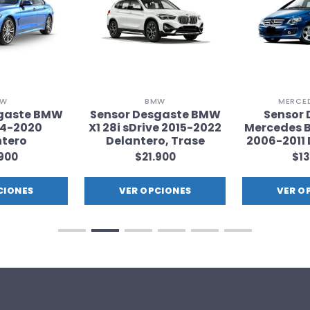
MW
BMW
MERCE
sgaste BMW
Sensor Desgaste BMW
Sensor 
14-2020
X1 28i sDrive 2015-2022
Mercedes B
ntero
Delantero, Trase
2006-2011 
.900
$21.900
$13
CIONES
VER OPCIONES
VER O