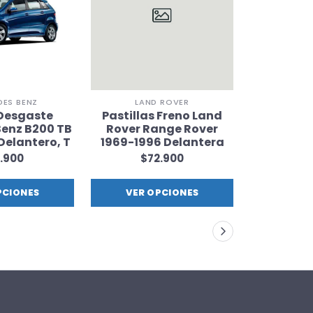
DES BENZ
LAND ROVER
Desgaste
Pastillas Freno Land
Sensor D
enz B200 TB
Rover Range Rover
545i 2003
Delantero, T
1969-1996 Delantera
$1
.900
$72.900
PCIONES
VER OPCIONES
VER 