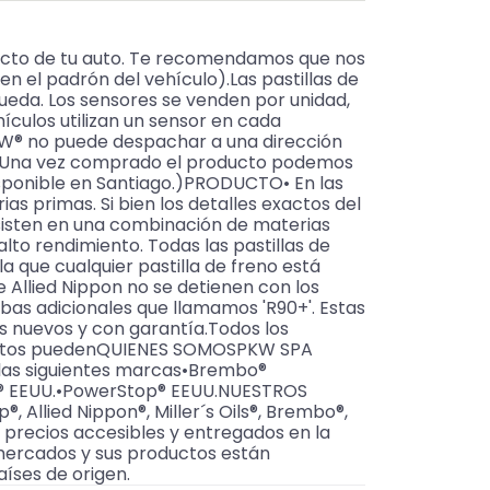
acto de tu auto. Te recomendamos que nos
 el padrón del vehículo).Las pastillas de
rueda. Los sensores se venden por unidad,
hículos utilizan un sensor en cada
PKW® no puede despachar a una dirección
e. Una vez comprado el producto podemos
 disponible en Santiago.)PRODUCTO• En las
as primas. Si bien los detalles exactos del
isten en una combinación de materias
lto rendimiento. Todas las pastillas de
a que cualquier pastilla de freno está
e Allied Nippon no se detienen con los
uebas adicionales que llamamos 'R90+'. Estas
s nuevos y con garantía.Todos los
oductos puedenQUIENES SOMOSPKW SPA
de las siguientes marcas•Brembo®
ts® EEUU.•PowerStop® EEUU.NUESTROS
 Allied Nippon®, Miller´s Oils®, Brembo®,
a precios accesibles y entregados en la
 mercados y sus productos están
aíses de origen.