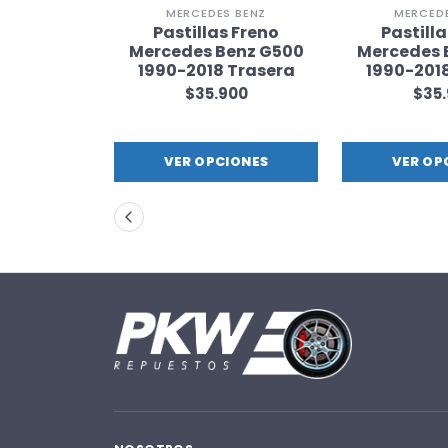
 BENZ
MERCEDES BENZ
MERCEDE
s Freno
Pastillas Freno
Pastill
Benz G55
Mercedes Benz G500
Mercedes 
18 Trasera
1990-2018 Trasera
1990-201
900
$35.900
$35
IONES
VER OPCIONES
VER OP