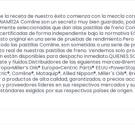
 la receta de nuestro éxito comienza con la mezcla corr
n NAM112A Comline son un secreto muy bien guardado, po
nte seleccionadas que dan alas pastillas de freno Comli
 certificadas de forma independiente bajo la normativa EC
esto original en una serie de pruebas de rendimiento.Per
 todo las pastillas Comline, son sometidas a una serie de 
to real de nuestras pastillas de freno. Vendemos solo pr
ón están disponibles para despacho inmediato.QUIENES 
gaste y fluidos.Distribuidores de las siguientes marcas•
uropa•Miller’s Oils® Europa•Centric Parts® EEUU.•Powe
tric®, Comline®, Motaquip®, Allied Nippon®, Miller´s Oils®
r a productos de alta calidad, garantizados, a precios ac
 y proveedores líderes en sus respectivos mercados y su
estándares exigidos por sus respectivos países de origen.