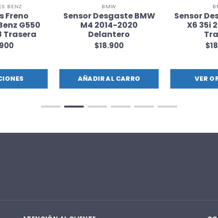
S BENZ
BMW
B
as Freno
Sensor Desgaste BMW
Sensor De
Benz G550
M4 2014-2020
X6 35i 
8 Trasera
Delantero
Tra
.900
$18.900
$18
CIONES
AÑADIR AL CARRO
VER O