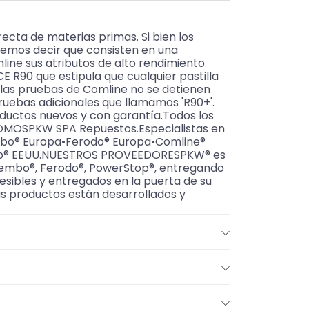
ecta de materias primas. Si bien los
demos decir que consisten en una
ne sus atributos de alto rendimiento.
E R90 que estipula que cualquier pastilla
o las pruebas de Comline no se detienen
pruebas adicionales que llamamos 'R90+'.
oductos nuevos y con garantía.Todos los
SOMOSPKW SPA Repuestos.Especialistas en
Brembo® Europa•Ferodo® Europa•Comline®
rStop® EEUU.NUESTROS PROVEEDORESPKW® es
, Brembo®, Ferodo®, PowerStop®, entregando
cesibles y entregados en la puerta de su
s productos están desarrollados y