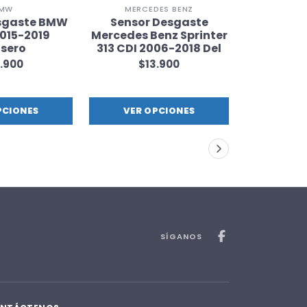
MW
MERCEDES BENZ
CHE
sgaste BMW
Sensor Desgaste
Pastil
2015-2019
Mercedes Benz Sprinter
Chevro
sero
313 CDI 2006-2018 Del
2016-202
.900
$13.900
$8
PCIONES
VER OPCIONES
VER 
SÍGANOS