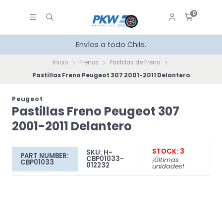
0
Envíos a todo Chile.
Inicio
Frenos
Pastillas de Freno
Pastillas Freno Peugeot 307 2001-2011 Delantero
Peugeot
Pastillas Freno Peugeot 307
2001-2011 Delantero
STOCK: 3
SKU: H-
PART NUMBER:
CBP01033-
¡Últimas
CBP01033
012232
unidades!