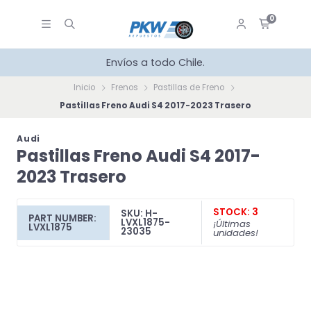
0
Envíos a todo Chile.
Inicio
Frenos
Pastillas de Freno
Pastillas Freno Audi S4 2017-2023 Trasero
Audi
Pastillas Freno Audi S4 2017-
2023 Trasero
STOCK: 3
SKU: H-
PART NUMBER:
LVXL1875-
¡Últimas
LVXL1875
23035
unidades!